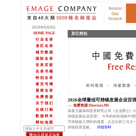
2026年8月8日
HOME PAGE
其它类别
行 业 名 录
省 区 名 录
城 市 数 据
国 际 名 录
世 界 买 家
名 录 书 籍
特 别 名 录
黄 页 号 簿
展 商 名 录
免 费 资 源
2026全球最佳可持续发展企业百
关 于 我 们
— 免费资源 Directory.MS
在 线 订 购
加拿大媒体和投资研究公司《企业爵士》(Corpor
数 据 样 本
持续发展企业百强”。今年的评价指标中增
可持续收入增长的速度，占总分的三分之
网 站 地 图
持续投资贡献。
详细资料