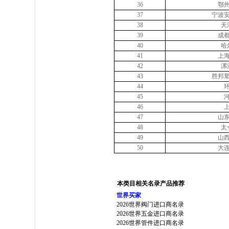
36
鄂
37
宁波
38
天
39
成
40
哈
41
上
42
漯
43
胜邦
44
45
46
47
山
48
太
49
山
50
大
本类目相关名录产品推荐
世界买家
2026世界阀门进口商名录
2026世界五金进口商名录
2026世界管件进口商名录