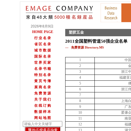
2026年8月9日
HOME PAGE
塑胶五金
行 业 名 录
2011全国塑料管道50强企业名单
省 区 名 录
— 免费资源 Directory.MS
城 市 数 据
国 际 名 录
1
中
世 界 买 家
2
名 录 书 籍
3
浙江
特 别 名 录
4
福建亚
黄 页 号 簿
5
展 商 名 录
6
浙江
免 费 资 源
7
关 于 我 们
8
上海
在 线 订 购
9
广
数 据 样 本
10
爱康
网 站 地 图
11
南
12
福
13
湖