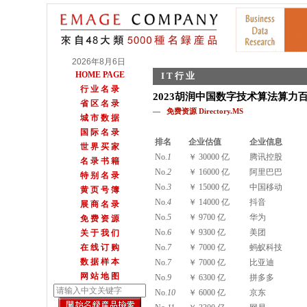
2026年8月6日
HOME PAGE
I T 行 业
行 业 名 录
2023胡润中国数字技术算法算力
省 区 名 录
— 免费资源 Directory.MS
城 市 数 据
国 际 名 录
排名
企业估值
企业信息
世 界 买 家
No.
1
￥ 30000 亿
腾讯控股
名 录 书 籍
No.
2
￥ 16000 亿
阿里巴巴
特 别 名 录
No.
3
￥ 15000 亿
中国移动
黄 页 号 簿
No.
4
￥ 14000 亿
抖音
展 商 名 录
No.
5
￥ 9700 亿
华为
免 费 资 源
No.
6
￥ 9300 亿
美团
关 于 我 们
在 线 订 购
No.
7
￥ 7000 亿
蚂蚁科技
数 据 样 本
No.
7
￥ 7000 亿
比亚迪
网 站 地 图
No.
9
￥ 6300 亿
拼多多
No.
10
￥ 6000 亿
京东