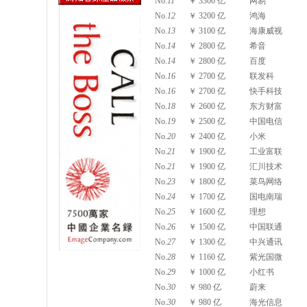
No.
11
￥ 3300 亿
网易
No.
12
￥ 3200 亿
鸿海
No.
13
￥ 3100 亿
海康威视
No.
14
￥ 2800 亿
希音
No.
14
￥ 2800 亿
百度
No.
16
￥ 2700 亿
联发科
No.
16
￥ 2700 亿
快手科技
No.
18
￥ 2600 亿
东方财富
No.
19
￥ 2500 亿
中国电信
No.
20
￥ 2400 亿
小米
No.
21
￥ 1900 亿
工业富联
No.
21
￥ 1900 亿
汇川技术
No.
23
￥ 1800 亿
菜鸟网络
No.
24
￥ 1700 亿
国电南瑞
No.
25
￥ 1600 亿
理想
No.
26
￥ 1500 亿
中国联通
No.
27
￥ 1300 亿
中兴通讯
No.
28
￥ 1160 亿
紫光国微
No.
29
￥ 1000 亿
小红书
No.
30
￥ 980 亿
蔚来
No.
30
￥ 980 亿
海光信息