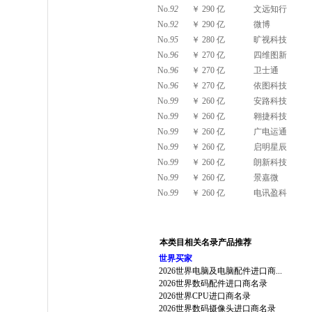
No.
92
￥ 290 亿
文远知行
No.
92
￥ 290 亿
微博
No.
95
￥ 280 亿
旷视科技
No.
96
￥ 270 亿
四维图新
No.
96
￥ 270 亿
卫士通
No.
96
￥ 270 亿
依图科技
No.
99
￥ 260 亿
安路科技
No.
99
￥ 260 亿
翱捷科技
No.
99
￥ 260 亿
广电运通
No.
99
￥ 260 亿
启明星辰
No.
99
￥ 260 亿
朗新科技
No.
99
￥ 260 亿
景嘉微
No.
99
￥ 260 亿
电讯盈科
本类目相关名录产品推荐
世界买家
2026世界电脑及电脑配件进口商...
2026世界数码配件进口商名录
2026世界CPU进口商名录
2026世界数码摄像头进口商名录