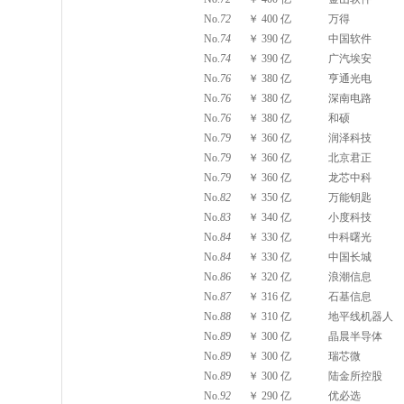
No.
72
￥ 400 亿
万得
No.
74
￥ 390 亿
中国软件
No.
74
￥ 390 亿
广汽埃安
No.
76
￥ 380 亿
亨通光电
No.
76
￥ 380 亿
深南电路
No.
76
￥ 380 亿
和硕
No.
79
￥ 360 亿
润泽科技
No.
79
￥ 360 亿
北京君正
No.
79
￥ 360 亿
龙芯中科
No.
82
￥ 350 亿
万能钥匙
No.
83
￥ 340 亿
小度科技
No.
84
￥ 330 亿
中科曙光
No.
84
￥ 330 亿
中国长城
No.
86
￥ 320 亿
浪潮信息
No.
87
￥ 316 亿
石基信息
No.
88
￥ 310 亿
地平线机器人
No.
89
￥ 300 亿
晶晨半导体
No.
89
￥ 300 亿
瑞芯微
No.
89
￥ 300 亿
陆金所控股
No.
92
￥ 290 亿
优必选