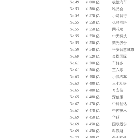
No.
49
￥ 600 亿
极氪汽车
No.
53
￥ 580 亿
唯品会
No.
54
￥ 570 亿
小马智行
No.
55
￥ 550 亿
亿联网络
No.
55
￥ 550 亿
同花顺
No.
55
￥ 550 亿
中天科技
No.
55
￥ 550 亿
紫光股份
No.
59
￥ 540 亿
平安智慧城市
No.
60
￥ 520 亿
金蝶国际
No.
61
￥ 500 亿
车好多
No.
61
￥ 500 亿
三六零
No.
63
￥ 490 亿
小鹏汽车
No.
63
￥ 490 亿
三七互娱
No.
65
￥ 480 亿
奇安信
No.
65
￥ 480 亿
深信服
No.
67
￥ 470 亿
中科创达
No.
67
￥ 470 亿
中控技术
No.
69
￥ 450 亿
华硕
No.
69
￥ 450 亿
国联股份
No.
69
￥ 450 亿
科沃斯
No.
72
￥ 400 亿
金山软件