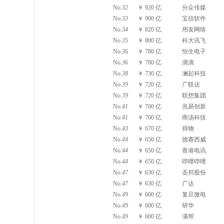
No.
32
￥ 920 亿
分众传媒
No.
33
￥ 900 亿
宝信软件
No.
34
￥ 820 亿
用友网络
No.
35
￥ 800 亿
科大讯飞
No.
36
￥ 780 亿
恒生电子
No.
36
￥ 780 亿
滴滴
No.
38
￥ 730 亿
澜起科技
No.
39
￥ 720 亿
广联达
No.
39
￥ 720 亿
联想集团
No.
41
￥ 700 亿
兆易创新
No.
41
￥ 700 亿
商汤科技
No.
43
￥ 670 亿
得物
No.
44
￥ 650 亿
德赛西威
No.
44
￥ 650 亿
香港电讯
No.
44
￥ 650 亿
哔哩哔哩
No.
47
￥ 630 亿
圣邦股份
No.
47
￥ 630 亿
广达
No.
49
￥ 600 亿
复旦微电
No.
49
￥ 600 亿
研华
No.
49
￥ 600 亿
满帮