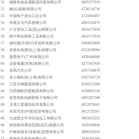
51
铜陵有色金属集团控股有限公司
4805257910
52
戴尔(成都)有限公司
4738136716
53
中国电子进出口总公司
4724364467
54
华晨宝马汽车有限公司
4693126470
55
仁宝资讯工业(昆山)有限公司
4645473954
56
南宁富桂精密工业有限公司
4602137834
57
保时捷(中国)汽车销售有限公司
4560619008
58
安靠封装测试(上海)有限公司
4553039094
59
捷普电子(广州)有限公司
4458446088
60
达富电脑(常熟)有限公司
4271947910
61
东风汽车公司
4267556879
62
金士顿科技(上海)有限公司
4197350724
63
江苏沙钢集团有限公司
4194525300
64
日照钢铁控股集团有限公司
4168942310
65
东莞市欧珀精密电子有限公司
4095397568
66
天津三星通信技术有限公司
4012870641
67
丰田汽车(中国)投资有限公司
4012720347
68
大连西太平洋石油化工有限公司
3993635555
69
联想移动通信贸易(武汉)有限公司
3926340840
70
中粮四海丰(张家港)贸易有限公司
3888192916
71
环旭电子股份有限公司
3836795290