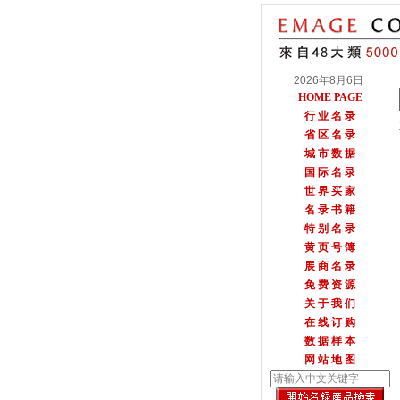
2026年8月6日
HOME PAGE
行 业 名 录
省 区 名 录
城 市 数 据
国 际 名 录
世 界 买 家
名 录 书 籍
特 别 名 录
黄 页 号 簿
展 商 名 录
免 费 资 源
关 于 我 们
在 线 订 购
数 据 样 本
网 站 地 图