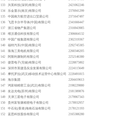
133
兴英科技(深圳)有限公司
2421062246
134
乐金显示(南京)有限公司
2376941299
135
中国南方航空进出口贸易公司
2371647497
136
飞思卡尔半导体(中国)有限公司
2341666447
137
浙江省物产集团公司
2316943985
138
维沃通信科技有限公司
2306664132
139
中国广核集团有限公司
2302319367
140
福特汽车(中国)有限公司
2292745385
141
珠海三美电机有限公司
2260346205
142
阿斯利康制药有限公司
2252146380
143
捷普电子(无锡)有限公司
2228875802
144
深圳市英捷迅实业发展有限公司
2224115649
145
摩托罗拉(武汉)移动技术运营中心有限公司
2220491815
146
海尔集团
2204419613
147
鸿富锦精密工业(武汉)有限公司
2198229880
148
友达光电(苏州)有限公司
2181389876
149
天津三星电子有限公司
2179967343
150
贵州富智康精密电子有限公司
2178932957
151
中石化(香港)海南石油有限公司
2178121193
152
蓝思科技股份有限公司
2165388280