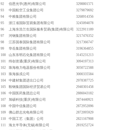
92
伯恩光学(惠州)有限公司
3298801571
93
中国航空工业集团公司
3279879692
94
中粮集团有限公司
3268914356
95
浙江省国际贸易集团有限公司
3245094078
96
上海东浩兰生国际服务贸易(集团)有限公司
3222911189
97
河钢集团有限公司
3217476352
98
江苏国泰国际集团有限公司
3217366747
99
华岳集团有限公司
3196364855
100
山东东明石化集团有限公司
3145231213
101
纬创资通(重庆)有限公司
3094197313
102
珠海格力电器股份有限公司
3050722588
103
珠海振戎公司
3000335584
104
中建材集团进出口公司
2978387725
105
鞍钢集团国际经济贸易公司
2940301458
106
中国医药集团总公司
2886043182
107
旭硕科技(重庆)有限公司
2874440921
108
中国中信集团公司
2872952096
109
佛山群志光电有限公司
2872095929
110
中国工艺（集团）公司
2821167908
111
海太半导体(无锡)有限公司
2819252724