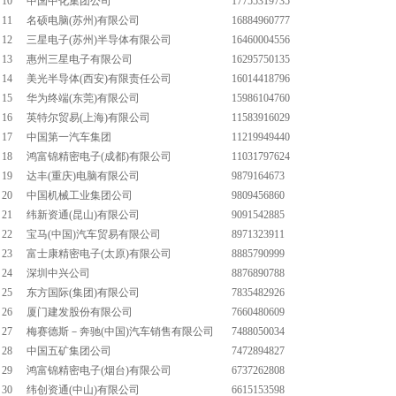
10
中国中化集团公司
17755319735
11
名硕电脑(苏州)有限公司
16884960777
12
三星电子(苏州)半导体有限公司
16460004556
13
惠州三星电子有限公司
16295750135
14
美光半导体(西安)有限责任公司
16014418796
15
华为终端(东莞)有限公司
15986104760
16
英特尔贸易(上海)有限公司
11583916029
17
中国第一汽车集团
11219949440
18
鸿富锦精密电子(成都)有限公司
11031797624
19
达丰(重庆)电脑有限公司
9879164673
20
中国机械工业集团公司
9809456860
21
纬新资通(昆山)有限公司
9091542885
22
宝马(中国)汽车贸易有限公司
8971323911
23
富士康精密电子(太原)有限公司
8885790999
24
深圳中兴公司
8876890788
25
东方国际(集团)有限公司
7835482926
26
厦门建发股份有限公司
7660480609
27
梅赛德斯－奔驰(中国)汽车销售有限公司
7488050034
28
中国五矿集团公司
7472894827
29
鸿富锦精密电子(烟台)有限公司
6737262808
30
纬创资通(中山)有限公司
6615153598