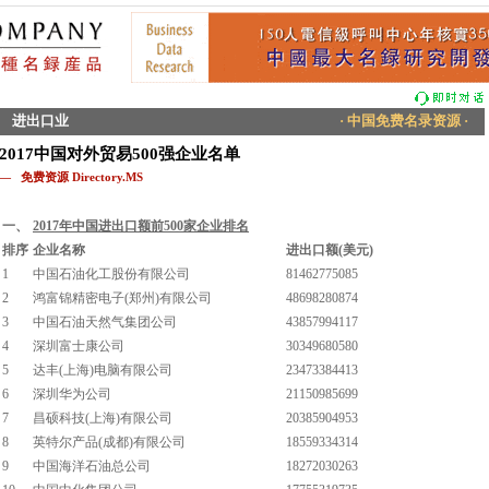
进出口业
· 中国免费名录资源 ·
2017中国对外贸易500强企业名单
— 免费资源 Directory.MS
一、
2017年中国进出口额前500家企业排名
排序
企业名称
进出口额(美元)
1
中国石油化工股份有限公司
81462775085
2
鸿富锦精密电子(郑州)有限公司
48698280874
3
中国石油天然气集团公司
43857994117
4
深圳富士康公司
30349680580
5
达丰(上海)电脑有限公司
23473384413
6
深圳华为公司
21150985699
7
昌硕科技(上海)有限公司
20385904953
8
英特尔产品(成都)有限公司
18559334314
9
中国海洋石油总公司
18272030263