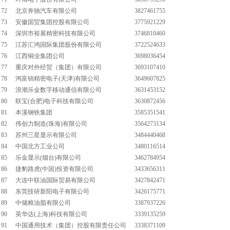
72
北京奔驰汽车有限公司
3827461755
73
安徽国贸集团控股有限公司
3775921229
74
深圳市裕展精密科技有限公司
3746810460
75
江苏汇鸿国际集团股份有限公司
3722524633
76
江西铜业集团公司
3698036454
77
重庆对外经贸（集团）有限公司
3693107410
78
鸿富锦精密电子(天津)有限公司
3649607825
79
浪潮乐金数字移动通信有限公司
3631453152
80
联宝(合肥)电子科技有限公司
3630872456
81
本溪钢铁集团
3585351541
82
伟创力制造(珠海)有限公司
3564273134
83
苏州三星显示有限公司
3484440468
84
中国北方工业公司
3480116514
85
乐金显示(烟台)有限公司
3462784954
86
捷豹路虎(中国)投资有限公司
3433656311
87
大连中联油国际贸易有限公司
3427842471
88
东莞技研新阳电子有限公司
3426175771
89
中储粮油脂有限公司
3387937226
90
英华达(上海)科技有限公司
3339135259
91
中国通用技术（集团）控股有限责任公司
3338371109