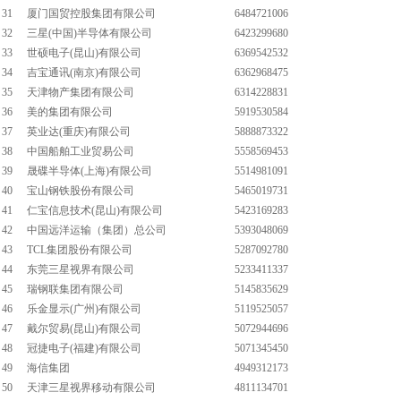
31
厦门国贸控股集团有限公司
6484721006
32
三星(中国)半导体有限公司
6423299680
33
世硕电子(昆山)有限公司
6369542532
34
吉宝通讯(南京)有限公司
6362968475
35
天津物产集团有限公司
6314228831
36
美的集团有限公司
5919530584
37
英业达(重庆)有限公司
5888873322
38
中国船舶工业贸易公司
5558569453
39
晟碟半导体(上海)有限公司
5514981091
40
宝山钢铁股份有限公司
5465019731
41
仁宝信息技术(昆山)有限公司
5423169283
42
中国远洋运输（集团）总公司
5393048069
43
TCL集团股份有限公司
5287092780
44
东莞三星视界有限公司
5233411337
45
瑞钢联集团有限公司
5145835629
46
乐金显示(广州)有限公司
5119525057
47
戴尔贸易(昆山)有限公司
5072944696
48
冠捷电子(福建)有限公司
5071345450
49
海信集团
4949312173
50
天津三星视界移动有限公司
4811134701