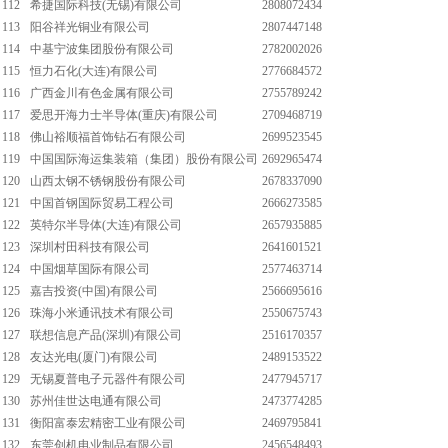
112
希捷国际科技(无锡)有限公司
2808072434
113
阳谷祥光铜业有限公司
2807447148
114
中基宁波集团股份有限公司
2782002026
115
恒力石化(大连)有限公司
2776684572
116
广西金川有色金属有限公司
2755789242
117
爱思开海力士半导体(重庆)有限公司
2709468719
118
佛山裕顺福首饰钻石有限公司
2699523545
119
中国国际海运集装箱（集团）股份有限公司
2692965474
120
山西太钢不锈钢股份有限公司
2678337090
121
中国首钢国际贸易工程公司
2666273585
122
英特尔半导体(大连)有限公司
2657935885
123
深圳村田科技有限公司
2641601521
124
中国烟草国际有限公司
2577463714
125
嘉吉投资(中国)有限公司
2566695616
126
珠海小米通讯技术有限公司
2550675743
127
联想信息产品(深圳)有限公司
2516170357
128
友达光电(厦门)有限公司
2489153522
129
无锡夏普电子元器件有限公司
2477945717
130
苏州佳世达电通有限公司
2473774285
131
衡阳富泰宏精密工业有限公司
2469795841
132
东莞创机电业制品有限公司
2456548493