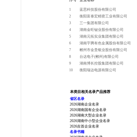
序号
企业名称
1
蓝思科技股份有限公司
2
衡阳富泰宏精密工业有限公司
3
三一集团有限公司
4
湖南金旺铋业股份有限公司
5
湖南元拓实业集团有限公司
6
湖南宇腾有色金属股份有限公司
7
郴州市金贵银业股份有限公司
8
台达电子(郴州)有限公司
9
湖南博长控股集团有限公司
10
衡阳瑞达电源有限公司
本类目相关名录产品推荐
省区名录
2026湖南企业名录
2026湖南国有企业名录
2026湖南大型企业名录
2026湖南中小型企业名录
2026吉首企业名录
名录书籍