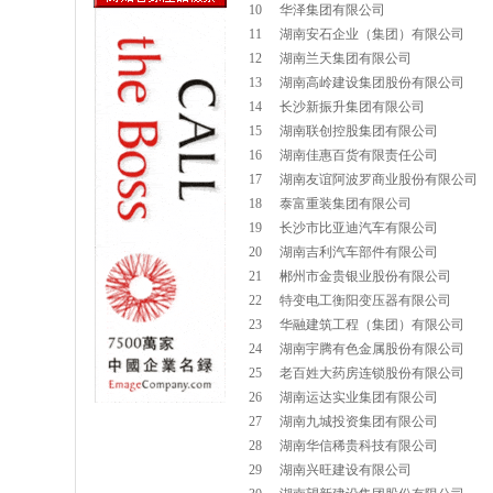
10
华泽集团有限公司
11
湖南安石企业（集团）有限公司
12
湖南兰天集团有限公司
13
湖南高岭建设集团股份有限公司
14
长沙新振升集团有限公司
15
湖南联创控股集团有限公司
16
湖南佳惠百货有限责任公司
17
湖南友谊阿波罗商业股份有限公司
18
泰富重装集团有限公司
19
长沙市比亚迪汽车有限公司
20
湖南吉利汽车部件有限公司
21
郴州市金贵银业股份有限公司
22
特变电工衡阳变压器有限公司
23
华融建筑工程（集团）有限公司
24
湖南宇腾有色金属股份有限公司
25
老百姓大药房连锁股份有限公司
26
湖南运达实业集团有限公司
27
湖南九城投资集团有限公司
28
湖南华信稀贵科技有限公司
29
湖南兴旺建设有限公司