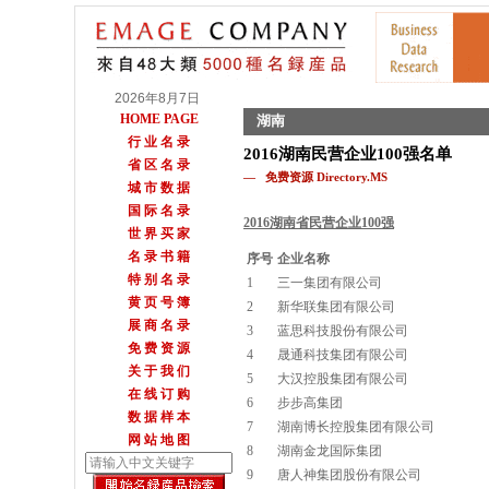
2026年8月7日
HOME PAGE
湖南
行 业 名 录
2016湖南民营企业100强名单
省 区 名 录
— 免费资源 Directory.MS
城 市 数 据
国 际 名 录
2016湖南省民营企业100强
世 界 买 家
名 录 书 籍
序号
企业名称
特 别 名 录
1
三一集团有限公司
黄 页 号 簿
2
新华联集团有限公司
展 商 名 录
3
蓝思科技股份有限公司
免 费 资 源
4
晟通科技集团有限公司
关 于 我 们
5
大汉控股集团有限公司
在 线 订 购
6
步步高集团
数 据 样 本
7
湖南博长控股集团有限公司
网 站 地 图
8
湖南金龙国际集团
9
唐人神集团股份有限公司