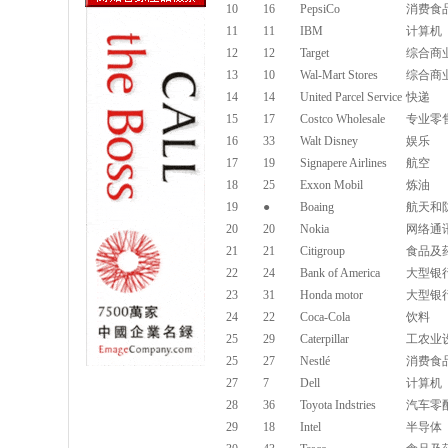
10
16
PepsiCo
消费食
11
11
IBM
计算机
12
12
Target
综合商
13
10
Wal-Mart Stores
综合商
14
14
United Parcel Service
快递
15
17
Costco Wholesale
专业零
16
33
Walt Disney
娱乐
17
19
Signapere Airlines
航空
18
25
Exxon Mobil
炼油
19
●
Boaing
航天和
20
20
Nokia
网络通
21
21
Citigroup
食品及
22
24
Bank of America
大型银
23
31
Honda motor
大型银
24
22
Coca-Cola
饮料
25
29
Caterpillar
工农业
25
27
Nestlé
消费食
27
7
Dell
计算机
28
36
Toyota Indstries
汽车零
29
18
Intel
半导体