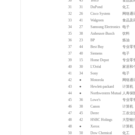
30
43
Tesco
食品及
31
31
DuPond
化工
32
26
Cisco System
网络通
33
41
Walgreen
食品及
34
27
Samsung Electronics
电子
35
38
Anheuser-Busch
饮料
36
23
BP
炼油
37
44
Best Buy
专业零
37
40
Siemens
电子
39
15
Home Depot
专业零
40
30
L'Oréal
家居和
41
34
Sony
电子
42
●
Motorola
网络通
43
●
Hewlett-packard
计算机
44
●
Northwestern Mutual
人寿保
45
36
Lowe's
专业零
46
38
Canon
计算机
47
45
Deere
工农业
48
42
HSBC Holings
大型银
48
●
Xerox
计算机
50
50
Dow Chemical
化工