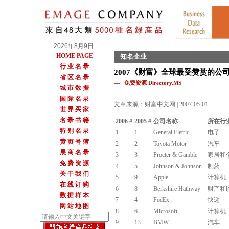
2026年8月9日
HOME PAGE
知名企业
行 业 名 录
2007《财富》全球最受赞赏的公
省 区 名 录
— 免费资源 Directory.MS
城 市 数 据
国 际 名 录
文章来源：财富中文网 | 2007-05-01
世 界 买 家
名 录 书 籍
2006 #
2005 #
公司名称
所在行
特 别 名 录
1
1
General Eletric
电子
黄 页 号 簿
2
2
Toyota Motor
汽车
展 商 名 录
3
3
Procter & Gamble
家居和
免 费 资 源
4
5
Johnson & Johnson
制药
关 于 我 们
5
9
Apple
计算机
在 线 订 购
6
8
Berkshire Hathway
财产和
数 据 样 本
7
4
FedEx
快递
网 站 地 图
8
6
Microsoft
计算机
9
13
BMW
汽车