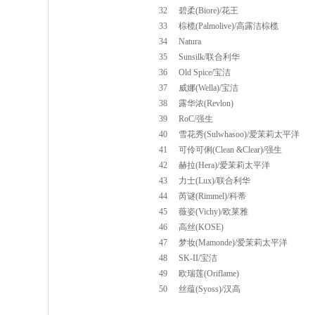
32
碧柔(Biore)/花王
33
棕榄(Palmolive)/高露洁棕榄
34
Natura
35
Sunsilk/联合利华
36
Old Spice/宝洁
37
威娜(Wella)/宝洁
38
露华浓(Revlon)
39
RoC/强生
40
雪花秀(Sulwhasoo)/爱茉莉太平洋
41
可伶可俐(Clean &Clear)/强生
42
赫拉(Hera)/爱茉莉太平洋
43
力士(Lux)/联合利华
44
芮谜(Rimmel)/科蒂
45
薇姿(Vichy)/欧莱雅
46
高丝(KOSE)
47
梦妆(Mamonde)/爱茉莉太平洋
48
SK-II/宝洁
49
欧瑞莲(Oriflame)
50
丝蕴(Syoss)/汉高