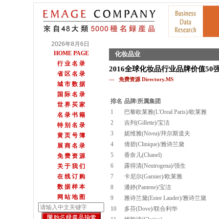
2026年8月6日
HOME PAGE
化妆品业
行 业 名 录
2016全球化妆品行业品牌价值50
省 区 名 录
— 免费资源 Directory.MS
城 市 数 据
国 际 名 录
排名
品牌/所属集团
世 界 买 家
1
巴黎欧莱雅(L'Oreal Paris)/欧莱雅
名 录 书 籍
2
吉列(Gillette)/宝洁
特 别 名 录
3
妮维雅(Nivea)/拜尔斯道夫
黄 页 号 簿
4
倩碧(Clinique)/雅诗兰黛
展 商 名 录
5
香奈儿(Chanel)
免 费 资 源
6
露得清(Neutrogena)/强生
关 于 我 们
在 线 订 购
7
卡尼尔(Garnier)/欧莱雅
数 据 样 本
8
潘婷(Pantene)/宝洁
网 站 地 图
9
雅诗兰黛(Estee Lauder)/雅诗兰黛
10
多芬(Dove)/联合利华