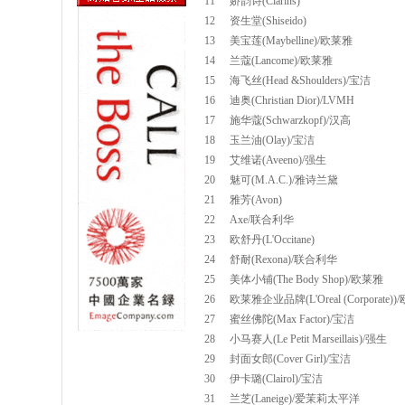
11
娇韵诗(Clarins)
12
资生堂(Shiseido)
13
美宝莲(Maybelline)/欧莱雅
14
兰蔻(Lancome)/欧莱雅
15
海飞丝(Head &Shoulders)/宝洁
16
迪奥(Christian Dior)/LVMH
17
施华蔻(Schwarzkopf)/汉高
18
玉兰油(Olay)/宝洁
19
艾维诺(Aveeno)/强生
20
魅可(M.A.C.)/雅诗兰黛
21
雅芳(Avon)
22
Axe/联合利华
23
欧舒丹(L'Occitane)
24
舒耐(Rexona)/联合利华
25
美体小铺(The Body Shop)/欧莱雅
26
欧莱雅企业品牌(L'Oreal (Corporate)
27
蜜丝佛陀(Max Factor)/宝洁
28
小马赛人(Le Petit Marseillais)/强生
29
封面女郎(Cover Girl)/宝洁
30
伊卡璐(Clairol)/宝洁
31
兰芝(Laneige)/爱茉莉太平洋